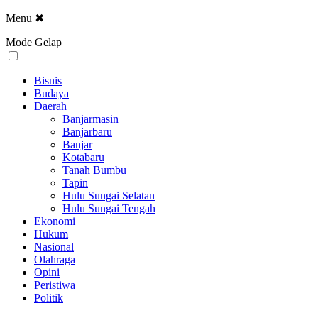
Menu
✖
Mode Gelap
Bisnis
Budaya
Daerah
Banjarmasin
Banjarbaru
Banjar
Kotabaru
Tanah Bumbu
Tapin
Hulu Sungai Selatan
Hulu Sungai Tengah
Ekonomi
Hukum
Nasional
Olahraga
Opini
Peristiwa
Politik