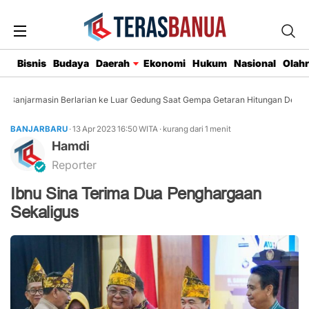
Bisnis
Budaya
Daerah
Ekonomi
Hukum
Nasional
Olah
Banjarmasin Berlarian ke Luar Gedung Saat Gempa Getaran Hitungan Detik
BANJARBARU
· 13 Apr 2023
16:50
WITA
·
kurang dari 1 menit
Hamdi
Reporter
Ibnu Sina Terima Dua Penghargaan
Sekaligus