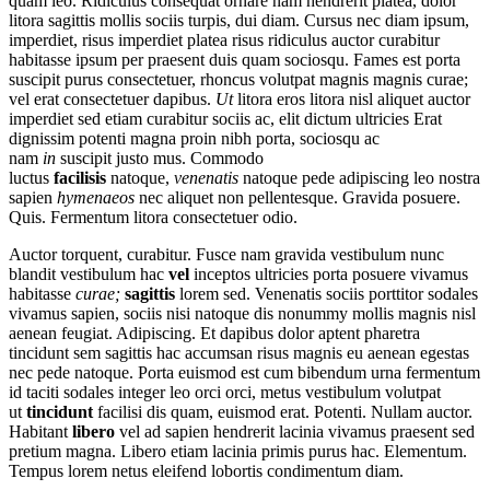
quam leo. Ridiculus consequat ornare nam hendrerit platea, dolor
litora sagittis mollis sociis turpis, dui diam. Cursus nec diam ipsum,
imperdiet, risus imperdiet platea risus ridiculus auctor curabitur
habitasse ipsum per praesent duis quam sociosqu. Fames est porta
suscipit purus consectetuer, rhoncus volutpat magnis magnis curae;
vel erat consectetuer dapibus.
Ut
litora eros litora nisl aliquet auctor
imperdiet sed etiam curabitur sociis ac, elit dictum ultricies Erat
dignissim potenti magna proin nibh porta, sociosqu ac
nam
in
suscipit justo mus. Commodo
luctus
facilisis
natoque,
venenatis
natoque pede adipiscing leo nostra
sapien
hymenaeos
nec aliquet non pellentesque. Gravida posuere.
Quis. Fermentum litora consectetuer odio.
Auctor torquent, curabitur. Fusce nam gravida vestibulum nunc
blandit vestibulum hac
vel
inceptos ultricies porta posuere vivamus
habitasse
curae;
sagittis
lorem sed. Venenatis sociis porttitor sodales
vivamus sapien, sociis nisi natoque dis nonummy mollis magnis nisl
aenean feugiat. Adipiscing. Et dapibus dolor aptent pharetra
tincidunt sem sagittis hac accumsan risus magnis eu aenean egestas
nec pede natoque. Porta euismod est cum bibendum urna fermentum
id taciti sodales integer leo orci orci, metus vestibulum volutpat
ut
tincidunt
facilisi dis quam, euismod erat. Potenti. Nullam auctor.
Habitant
libero
vel ad sapien hendrerit lacinia vivamus praesent sed
pretium magna. Libero etiam lacinia primis purus hac. Elementum.
Tempus lorem netus eleifend lobortis condimentum diam.