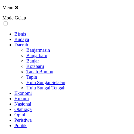
Menu
✖
Mode Gelap
Bisnis
Budaya
Daerah
Banjarmasin
Banjarbaru
Banjar
Kotabaru
Tanah Bumbu
Tapin
Hulu Sungai Selatan
Hulu Sungai Tengah
Ekonomi
Hukum
Nasional
Olahraga
Opini
Peristiwa
Politik