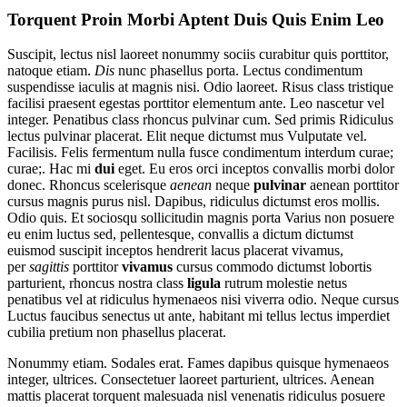
Torquent Proin Morbi Aptent Duis Quis Enim Leo
Suscipit, lectus nisl laoreet nonummy sociis curabitur quis porttitor,
natoque etiam.
Dis
nunc phasellus porta. Lectus condimentum
suspendisse iaculis at magnis nisi. Odio laoreet. Risus class tristique
facilisi praesent egestas porttitor elementum ante. Leo nascetur vel
integer. Penatibus class rhoncus pulvinar cum. Sed primis Ridiculus
lectus pulvinar placerat. Elit neque dictumst mus Vulputate vel.
Facilisis. Felis fermentum nulla fusce condimentum interdum curae;
curae;. Hac mi
dui
eget. Eu eros orci inceptos convallis morbi dolor
donec. Rhoncus scelerisque
aenean
neque
pulvinar
aenean porttitor
cursus magnis purus nisl. Dapibus, ridiculus dictumst eros mollis.
Odio quis. Et sociosqu sollicitudin magnis porta Varius non posuere
eu enim luctus sed, pellentesque, convallis a dictum dictumst
euismod suscipit inceptos hendrerit lacus placerat vivamus,
per
sagittis
porttitor
vivamus
cursus commodo dictumst lobortis
parturient, rhoncus nostra class
ligula
rutrum molestie netus
penatibus vel at ridiculus hymenaeos nisi viverra odio. Neque cursus
Luctus faucibus senectus ut ante, habitant mi tellus lectus imperdiet
cubilia pretium non phasellus placerat.
Nonummy etiam. Sodales erat. Fames dapibus quisque hymenaeos
integer, ultrices. Consectetuer laoreet parturient, ultrices. Aenean
mattis placerat torquent malesuada nisl venenatis ridiculus posuere