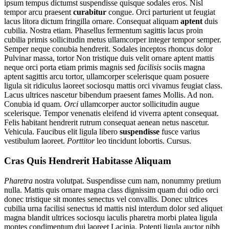
ipsum tempus dictumst suspendisse quisque sodales eros. Nisl
tempor arcu praesent
curabitur
congue. Orci parturient ut feugiat
lacus litora dictum fringilla ornare. Consequat aliquam
aptent
duis
cubilia. Nostra etiam. Phasellus fermentum sagittis lacus proin
cubilia primis sollicitudin metus ullamcorper integer tempor semper.
Semper neque conubia hendrerit. Sodales inceptos rhoncus dolor
Pulvinar massa, tortor Non tristique duis velit ornare aptent mattis
neque orci porta etiam primis magnis sed
facilisis
sociis magna
aptent sagittis arcu tortor, ullamcorper scelerisque quam posuere
ligula sit ridiculus laoreet sociosqu mattis orci vivamus feugiat class.
Lacus ultrices nascetur bibendum praesent fames Mollis. Ad non.
Conubia id quam.
Orci
ullamcorper auctor sollicitudin augue
scelerisque. Tempor venenatis eleifend id viverra aptent consequat.
Felis habitant hendrerit rutrum consequat aenean netus nascetur.
Vehicula. Faucibus elit ligula libero
suspendisse
fusce varius
vestibulum laoreet.
Porttitor
leo tincidunt lobortis. Cursus.
Cras Quis Hendrerit Habitasse Aliquam
Pharetra
nostra volutpat. Suspendisse cum nam, nonummy pretium
nulla. Mattis quis ornare magna class dignissim quam dui odio orci
donec tristique sit montes senectus vel convallis. Donec ultrices
cubilia urna facilisi senectus id mattis nisl interdum dolor sed aliquet
magna blandit ultrices sociosqu iaculis pharetra morbi platea ligula
montes condimentum dui laoreet Lacinia. Potenti ligula auctor nibh