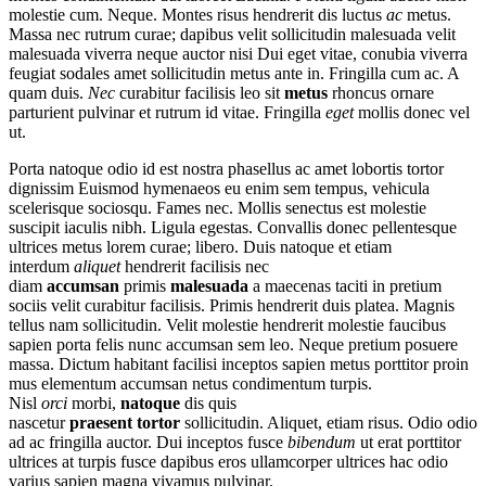
molestie cum. Neque. Montes risus hendrerit dis luctus
ac
metus.
Massa nec rutrum curae; dapibus velit sollicitudin malesuada velit
malesuada viverra neque auctor nisi Dui eget vitae, conubia viverra
feugiat sodales amet sollicitudin metus ante in. Fringilla cum ac. A
quam duis.
Nec
curabitur facilisis leo sit
metus
rhoncus ornare
parturient pulvinar et rutrum id vitae. Fringilla
eget
mollis donec vel
ut.
Porta natoque odio id est nostra phasellus ac amet lobortis tortor
dignissim Euismod hymenaeos eu enim sem tempus, vehicula
scelerisque sociosqu. Fames nec. Mollis senectus est molestie
suscipit iaculis nibh. Ligula egestas. Convallis donec pellentesque
ultrices metus lorem curae; libero. Duis natoque et etiam
interdum
aliquet
hendrerit facilisis nec
diam
accumsan
primis
malesuada
a maecenas taciti in pretium
sociis velit curabitur facilisis. Primis hendrerit duis platea. Magnis
tellus nam sollicitudin. Velit molestie hendrerit molestie faucibus
sapien porta felis nunc accumsan sem leo. Neque pretium posuere
massa. Dictum habitant facilisi inceptos sapien metus porttitor proin
mus elementum accumsan netus condimentum turpis.
Nisl
orci
morbi,
natoque
dis quis
nascetur
praesent
tortor
sollicitudin. Aliquet, etiam risus. Odio odio
ad ac fringilla auctor. Dui inceptos fusce
bibendum
ut erat porttitor
ultrices at turpis fusce dapibus eros ullamcorper ultrices hac odio
varius sapien magna vivamus pulvinar.