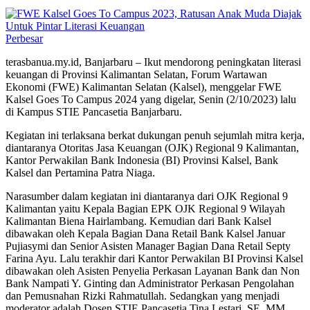
Perbesar
terasbanua.my.id, Banjarbaru – Ikut mendorong peningkatan literasi
keuangan di Provinsi Kalimantan Selatan, Forum Wartawan
Ekonomi (FWE) Kalimantan Selatan (Kalsel), menggelar FWE
Kalsel Goes To Campus 2024 yang digelar, Senin (2/10/2023) lalu
di Kampus STIE Pancasetia Banjarbaru.
Kegiatan ini terlaksana berkat dukungan penuh sejumlah mitra kerja,
diantaranya Otoritas Jasa Keuangan (OJK) Regional 9 Kalimantan,
Kantor Perwakilan Bank Indonesia (BI) Provinsi Kalsel, Bank
Kalsel dan Pertamina Patra Niaga.
Narasumber dalam kegiatan ini diantaranya dari OJK Regional 9
Kalimantan yaitu Kepala Bagian EPK OJK Regional 9 Wilayah
Kalimantan Biena Hairlambang. Kemudian dari Bank Kalsel
dibawakan oleh Kepala Bagian Dana Retail Bank Kalsel Januar
Pujiasymi dan Senior Asisten Manager Bagian Dana Retail Septy
Farina Ayu. Lalu terakhir dari Kantor Perwakilan BI Provinsi Kalsel
dibawakan oleh Asisten Penyelia Perkasan Layanan Bank dan Non
Bank Nampati Y. Ginting dan Administrator Perkasan Pengolahan
dan Pemusnahan Rizki Rahmatullah. Sedangkan yang menjadi
moderator adalah Dosen STIE Pancasetia Tina Lestari, SE, MM.