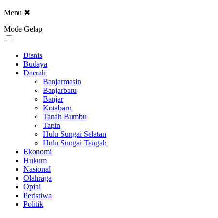
Menu
✖
Mode Gelap
Bisnis
Budaya
Daerah
Banjarmasin
Banjarbaru
Banjar
Kotabaru
Tanah Bumbu
Tapin
Hulu Sungai Selatan
Hulu Sungai Tengah
Ekonomi
Hukum
Nasional
Olahraga
Opini
Peristiwa
Politik