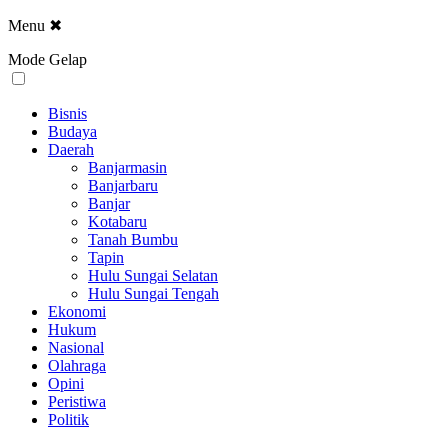
Menu
✖
Mode Gelap
Bisnis
Budaya
Daerah
Banjarmasin
Banjarbaru
Banjar
Kotabaru
Tanah Bumbu
Tapin
Hulu Sungai Selatan
Hulu Sungai Tengah
Ekonomi
Hukum
Nasional
Olahraga
Opini
Peristiwa
Politik