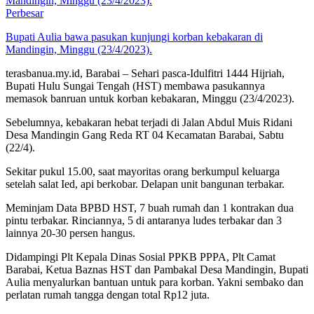
Perbesar
Bupati Aulia bawa pasukan kunjungi korban kebakaran di
Mandingin, Minggu (23/4/2023).
terasbanua.my.id, Barabai – Sehari pasca-Idulfitri 1444 Hijriah,
Bupati Hulu Sungai Tengah (HST) membawa pasukannya
memasok banruan untuk korban kebakaran, Minggu (23/4/2023).
Sebelumnya, kebakaran hebat terjadi di Jalan Abdul Muis Ridani
Desa Mandingin Gang Reda RT 04 Kecamatan Barabai, Sabtu
(22/4).
Sekitar pukul 15.00, saat mayoritas orang berkumpul keluarga
setelah salat Ied, api berkobar. Delapan unit bangunan terbakar.
Meminjam Data BPBD HST, 7 buah rumah dan 1 kontrakan dua
pintu terbakar. Rinciannya, 5 di antaranya ludes terbakar dan 3
lainnya 20-30 persen hangus.
Didampingi Plt Kepala Dinas Sosial PPKB PPPA, Plt Camat
Barabai, Ketua Baznas HST dan Pambakal Desa Mandingin, Bupati
Aulia menyalurkan bantuan untuk para korban. Yakni sembako dan
perlatan rumah tangga dengan total Rp12 juta.