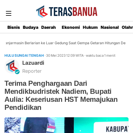
Bisnis
Budaya
Daerah
Ekonomi
Hukum
Nasional
Olah
anjarmasin Berlarian ke Luar Gedung Saat Gempa Getaran Hitungan Detik
HULU SUNGAI TENGAH
· 30 Mei 2023
12:09
WITA
·
waktu baca 1 menit
Lazuardi
Reporter
Terima Penghargaan Dari
Mendikbudristek Nadiem, Bupati
Aulia: Keseriusan HST Memajukan
Pendidikan