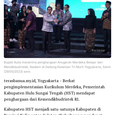
Perbesar
Bupati Aulia menerima penghargaan Anugerah Merdeka Belajar dari
Mendikbudristek, Nadiem di Gedung Kesenian Tri Murti Yogyakarta, Senin
(29/05/2023) sore.
terasbanua.my.id, Yogyakarta – Berkat
pengimplementasian Kurikulum Merdeka, Pemerintah
Kabupaten Hulu Sungai Tengah (HST) mendapat
penghargaan dari Kemendikbudristek RI.
Kabupaten HST menjadi satu-satunya Kabupaten di