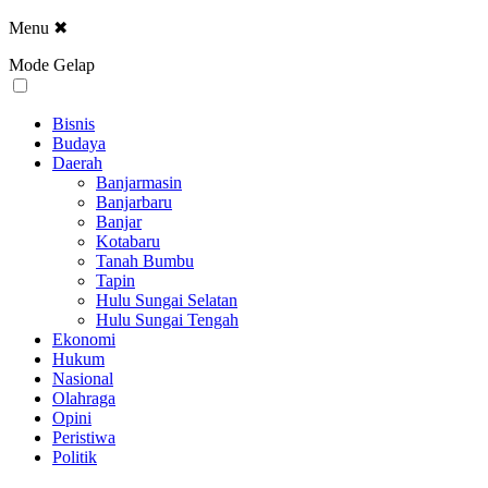
Menu
✖
Mode Gelap
Bisnis
Budaya
Daerah
Banjarmasin
Banjarbaru
Banjar
Kotabaru
Tanah Bumbu
Tapin
Hulu Sungai Selatan
Hulu Sungai Tengah
Ekonomi
Hukum
Nasional
Olahraga
Opini
Peristiwa
Politik