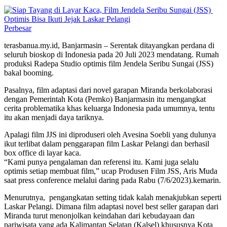
Perbesar
terasbanua.my.id, Banjarmasin – Serentak ditayangkan perdana di
seluruh bioskop di Indonesia pada 20 Juli 2023 mendatang. Rumah
produksi Radepa Studio optimis film Jendela Seribu Sungai (JSS)
bakal booming.
Pasalnya, film adaptasi dari novel garapan Miranda berkolaborasi
dengan Pemerintah Kota (Pemko) Banjarmasin itu mengangkat
cerita problematika khas keluarga Indonesia pada umumnya, tentu
itu akan menjadi daya tariknya.
Apalagi film JJS ini diproduseri oleh Avesina Soebli yang dulunya
ikut terlibat dalam penggarapan film Laskar Pelangi dan berhasil
box office di layar kaca.
“Kami punya pengalaman dan referensi itu. Kami juga selalu
optimis setiap membuat film,” ucap Produsen Film JSS, Aris Muda
saat press conference melalui daring pada Rabu (7/6/2023).kemarin.
Menurutnya, pengangkatan setting tidak kalah menakjubkan seperti
Laskar Pelangi. Dimana film adaptasi novel best seller garapan dari
Miranda turut menonjolkan keindahan dari kebudayaan dan
pariwisata yang ada Kalimantan Selatan (Kalsel) khususnya Kota