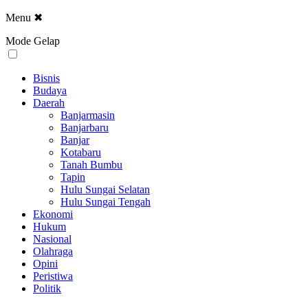
Menu
✖
Mode Gelap
Bisnis
Budaya
Daerah
Banjarmasin
Banjarbaru
Banjar
Kotabaru
Tanah Bumbu
Tapin
Hulu Sungai Selatan
Hulu Sungai Tengah
Ekonomi
Hukum
Nasional
Olahraga
Opini
Peristiwa
Politik