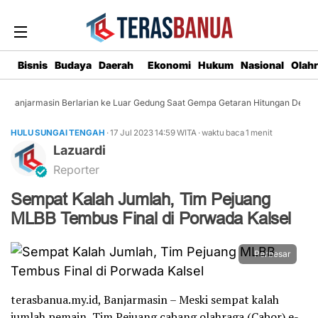
Bisnis
Budaya
Daerah
Ekonomi
Hukum
Nasional
Olah
Banjarmasin Berlarian ke Luar Gedung Saat Gempa Getaran Hitungan Detik
HULU SUNGAI TENGAH
· 17 Jul 2023
14:59
WITA
·
waktu baca 1 menit
Lazuardi
Reporter
Sempat Kalah Jumlah, Tim Pejuang
MLBB Tembus Final di Porwada Kalsel
Perbesar
terasbanua.my.id, Banjarmasin – Meski sempat kalah
jumlah pemain, Tim Pejuang cabang olahraga (Cabor) e-