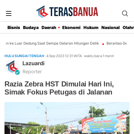
Bisnis
Budaya
Daerah
Ekonomi
Hukum
Nasional
Olah
ian ke Luar Gedung Saat Gempa Getaran Hitungan Detik
Berantas Geng Mo
HULU SUNGAI TENGAH
· 4 Sep 2023
12:31
WITA
·
waktu baca 1 menit
Lazuardi
Reporter
Razia Zebra HST Dimulai Hari Ini,
Simak Fokus Petugas di Jalanan