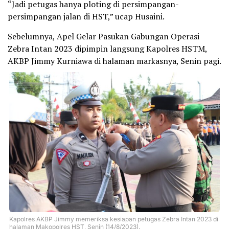
“Jadi petugas hanya ploting di persimpangan-
persimpangan jalan di HST,” ucap Husaini.
Sebelumnya, Apel Gelar Pasukan Gabungan Operasi
Zebra Intan 2023 dipimpin langsung Kapolres HSTM,
AKBP Jimmy Kurniawa di halaman markasnya, Senin pagi.
Kapolres AKBP Jimmy memeriksa kesiapan petugas Zebra Intan 2023 di
halaman Makopolres HST, Senin (14/8/2023).