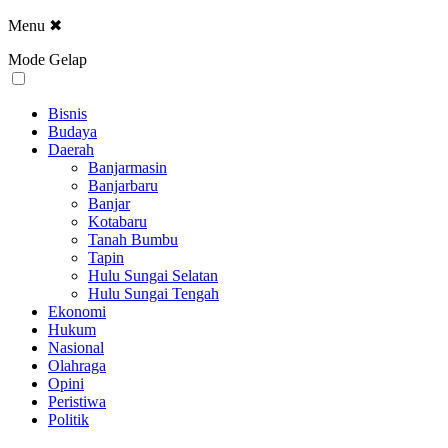
Menu
✖
Mode Gelap
Bisnis
Budaya
Daerah
Banjarmasin
Banjarbaru
Banjar
Kotabaru
Tanah Bumbu
Tapin
Hulu Sungai Selatan
Hulu Sungai Tengah
Ekonomi
Hukum
Nasional
Olahraga
Opini
Peristiwa
Politik