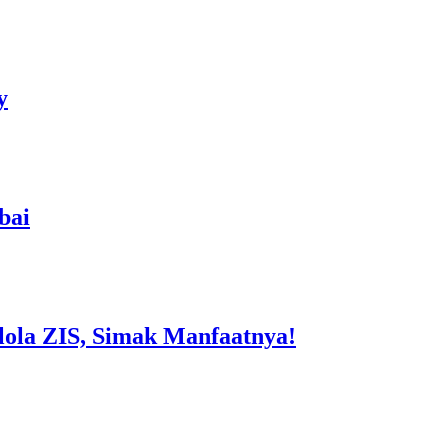
y
bai
la ZIS, Simak Manfaatnya!