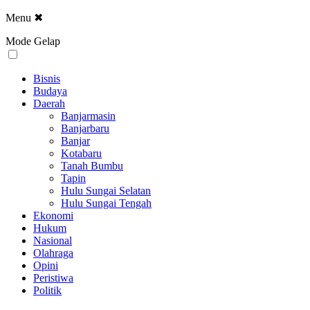
Menu
✖
Mode Gelap
Bisnis
Budaya
Daerah
Banjarmasin
Banjarbaru
Banjar
Kotabaru
Tanah Bumbu
Tapin
Hulu Sungai Selatan
Hulu Sungai Tengah
Ekonomi
Hukum
Nasional
Olahraga
Opini
Peristiwa
Politik