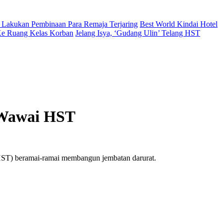
 Lakukan Pembinaan Para Remaja Terjaring
Best World Kindai Hotel
 Ke Ruang Kelas Korban
Jelang Isya, ‘Gudang Ulin’ Telang HST
-Wawai HST
ST) beramai-ramai membangun jembatan darurat.