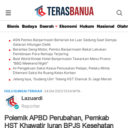
Bisnis
Budaya
Daerah
Ekonomi
Hukum
Nasional
Olah
ASN Pemko Banjarmasin Berlarian ke Luar Gedung Saat Gempa
Getaran Hitungan Detik
Berantas Geng Motor, Pemko Banjarmasin Bakal Lakukan
Pembinaan Para Remaja Terjaring
Best World Kindai Hotel Banjarmasin Tawarkan Menu Promo
“BBQ Weekend Night”
Ini Pengakuan Saksi Kasus Penusukan Pelajar, Pelaku Minta
Ditemani Saksi Ke Ruang Kelas Korban
Jelang Isya, ‘Gudang Ulin’ Telang HST Diamuk Si Jago Merah
HULU SUNGAI TENGAH
· 24 Okt 2023
13:54
WITA
·
Lazuardi
Reporter
Polemik APBD Perubahan, Pemkab
HST Khawatir Iuran BPJS Kesehatan