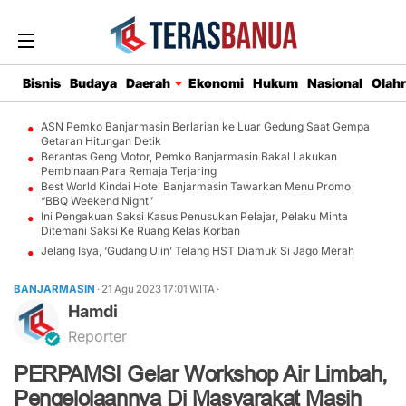
Bisnis
Budaya
Daerah
Ekonomi
Hukum
Nasional
Olah
ASN Pemko Banjarmasin Berlarian ke Luar Gedung Saat Gempa
Getaran Hitungan Detik
Berantas Geng Motor, Pemko Banjarmasin Bakal Lakukan
Pembinaan Para Remaja Terjaring
Best World Kindai Hotel Banjarmasin Tawarkan Menu Promo
“BBQ Weekend Night”
Ini Pengakuan Saksi Kasus Penusukan Pelajar, Pelaku Minta
Ditemani Saksi Ke Ruang Kelas Korban
Jelang Isya, ‘Gudang Ulin’ Telang HST Diamuk Si Jago Merah
BANJARMASIN
· 21 Agu 2023
17:01
WITA
·
Hamdi
Reporter
PERPAMSI Gelar Workshop Air Limbah,
Pengelolaannya Di Masyarakat Masih