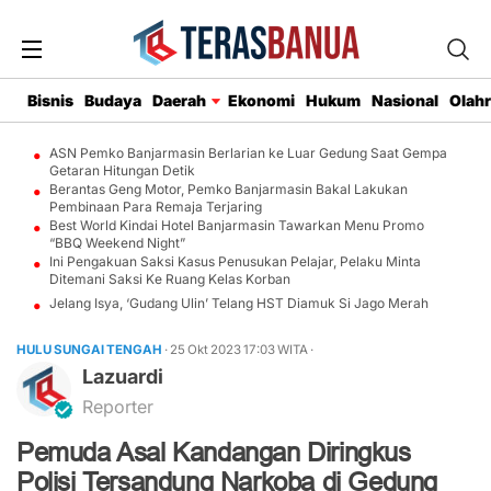
Bisnis
Budaya
Daerah
Ekonomi
Hukum
Nasional
Olah
ASN Pemko Banjarmasin Berlarian ke Luar Gedung Saat Gempa
Getaran Hitungan Detik
Berantas Geng Motor, Pemko Banjarmasin Bakal Lakukan
Pembinaan Para Remaja Terjaring
Best World Kindai Hotel Banjarmasin Tawarkan Menu Promo
“BBQ Weekend Night”
Ini Pengakuan Saksi Kasus Penusukan Pelajar, Pelaku Minta
Ditemani Saksi Ke Ruang Kelas Korban
Jelang Isya, ‘Gudang Ulin’ Telang HST Diamuk Si Jago Merah
HULU SUNGAI TENGAH
· 25 Okt 2023
17:03
WITA
·
Lazuardi
Reporter
Pemuda Asal Kandangan Diringkus
Polisi Tersandung Narkoba di Gedung