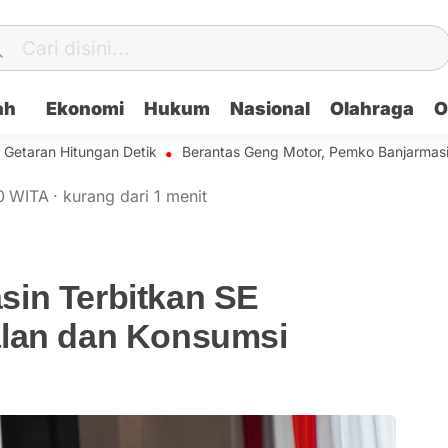
ah
Ekonomi
Hukum
Nasional
Olahraga
O
an Hitungan Detik
Berantas Geng Motor, Pemko Banjarmasin Bak
0
WITA
·
kurang dari 1 menit
in Terbitkan SE
alan dan Konsumsi