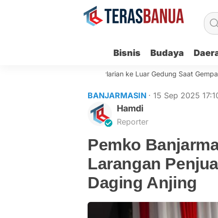
Bisnis
Budaya
Daer
SN Pemko Banjarmasin Berlarian ke Luar Gedung Saat Gempa Getar
BANJARMASIN
· 15 Sep 2025
17:1
Hamdi
Reporter
Pemko Banjarmas
Larangan Penju
Daging Anjing