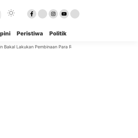
pini
Peristiwa
Politik
al Lakukan Pembinaan Para Remaja Terjaring
Best World Kindai