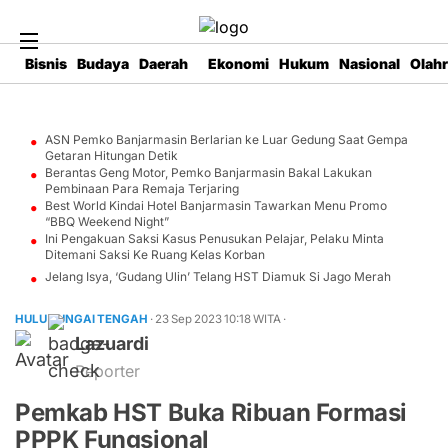
Bisnis
Budaya
Daerah
Ekonomi
Hukum
Nasional
Olah
ASN Pemko Banjarmasin Berlarian ke Luar Gedung Saat Gempa
Getaran Hitungan Detik
Berantas Geng Motor, Pemko Banjarmasin Bakal Lakukan
Pembinaan Para Remaja Terjaring
Best World Kindai Hotel Banjarmasin Tawarkan Menu Promo
“BBQ Weekend Night”
Ini Pengakuan Saksi Kasus Penusukan Pelajar, Pelaku Minta
Ditemani Saksi Ke Ruang Kelas Korban
Jelang Isya, ‘Gudang Ulin’ Telang HST Diamuk Si Jago Merah
HULU SUNGAI TENGAH
· 23 Sep 2023
10:18
WITA
·
Lazuardi
Reporter
Pemkab HST Buka Ribuan Formasi
PPPK Fungsional