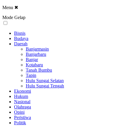
Menu
✖
Mode Gelap
Bisnis
Budaya
Daerah
Banjarmasin
Banjarbaru
Banjar
Kotabaru
Tanah Bumbu
Tapin
Hulu Sungai Selatan
Hulu Sungai Tengah
Ekonomi
Hukum
Nasional
Olahraga
Opini
Peristiwa
Politik