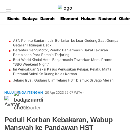
Bisnis
Budaya
Daerah
Ekonomi
Hukum
Nasional
Olah
ASN Pemko Banjarmasin Berlarian ke Luar Gedung Saat Gempa
Getaran Hitungan Detik
Berantas Geng Motor, Pemko Banjarmasin Bakal Lakukan
Pembinaan Para Remaja Terjaring
Best World Kindai Hotel Banjarmasin Tawarkan Menu Promo
“BBQ Weekend Night”
Ini Pengakuan Saksi Kasus Penusukan Pelajar, Pelaku Minta
Ditemani Saksi Ke Ruang Kelas Korban
Jelang Isya, ‘Gudang Ulin’ Telang HST Diamuk Si Jago Merah
HULU SUNGAI TENGAH
· 20 Apr 2023
22:07
WITA
·
Lazuardi
Reporter
Peduli Korban Kebakaran, Wabup
Mansyah ke Pandawan HST