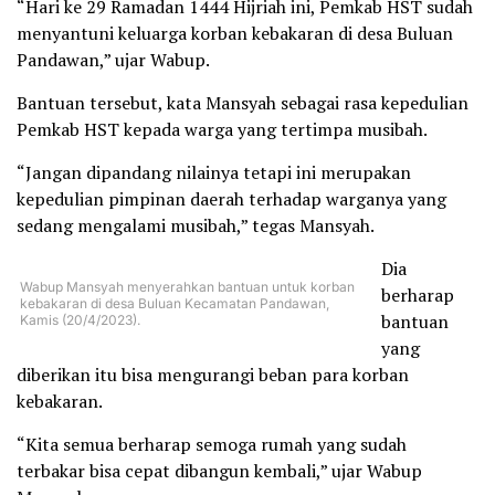
“Hari ke 29 Ramadan 1444 Hijriah ini, Pemkab HST sudah
menyantuni keluarga korban kebakaran di desa Buluan
Pandawan,” ujar Wabup.
Bantuan tersebut, kata Mansyah sebagai rasa kepedulian
Pemkab HST kepada warga yang tertimpa musibah.
“Jangan dipandang nilainya tetapi ini merupakan
kepedulian pimpinan daerah terhadap warganya yang
sedang mengalami musibah,” tegas Mansyah.
Dia
Wabup Mansyah menyerahkan bantuan untuk korban
berharap
kebakaran di desa Buluan Kecamatan Pandawan,
bantuan
Kamis (20/4/2023).
yang
diberikan itu bisa mengurangi beban para korban
kebakaran.
“Kita semua berharap semoga rumah yang sudah
terbakar bisa cepat dibangun kembali,” ujar Wabup