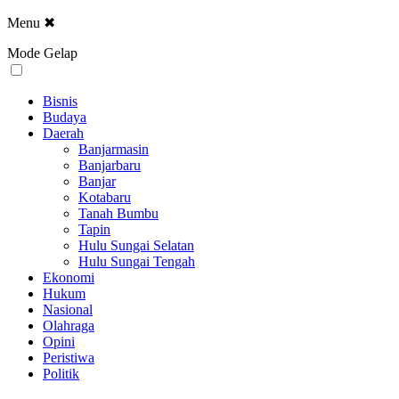
Menu
✖
Mode Gelap
Bisnis
Budaya
Daerah
Banjarmasin
Banjarbaru
Banjar
Kotabaru
Tanah Bumbu
Tapin
Hulu Sungai Selatan
Hulu Sungai Tengah
Ekonomi
Hukum
Nasional
Olahraga
Opini
Peristiwa
Politik