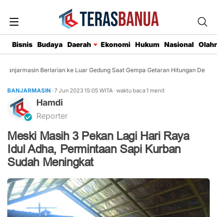
Bisnis
Budaya
Daerah
Ekonomi
Hukum
Nasional
Olah
anjarmasin Berlarian ke Luar Gedung Saat Gempa Getaran Hitungan Detik
BANJARMASIN
· 7 Jun 2023
15:05
WITA
·
waktu baca 1 menit
Hamdi
Reporter
Meski Masih 3 Pekan Lagi Hari Raya
Idul Adha, Permintaan Sapi Kurban
Sudah Meningkat