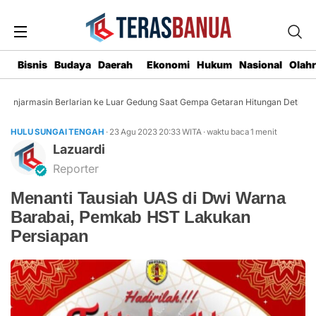
Bisnis
Budaya
Daerah
Ekonomi
Hukum
Nasional
Olah
njarmasin Berlarian ke Luar Gedung Saat Gempa Getaran Hitungan Detik
HULU SUNGAI TENGAH
· 23 Agu 2023
20:33
WITA
·
waktu baca 1 menit
Lazuardi
Reporter
Menanti Tausiah UAS di Dwi Warna
Barabai, Pemkab HST Lakukan
Persiapan