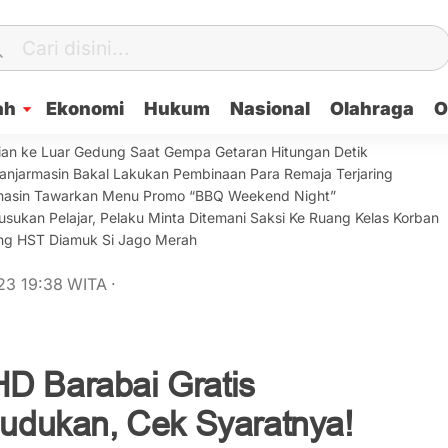
ah
Ekonomi
Hukum
Nasional
Olahraga
O
ian ke Luar Gedung Saat Gempa Getaran Hitungan Detik
anjarmasin Bakal Lakukan Pembinaan Para Remaja Terjaring
armasin Tawarkan Menu Promo “BBQ Weekend Night”
sukan Pelajar, Pelaku Minta Ditemani Saksi Ke Ruang Kelas Korban
lang HST Diamuk Si Jago Merah
023
19:38
WITA
·
HD Barabai Gratis
dukan, Cek Syaratnya!