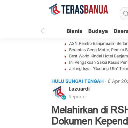
Bisnis
Budaya
Daer
ASN Pemko Banjarmasin Berlar
Berantas Geng Motor, Pemko B
Best World Kindai Hotel Banj
Ini Pengakuan Saksi Kasus Penu
Jelang Isya, ‘Gudang Ulin’ Te
HULU SUNGAI TENGAH
· 6 Apr 2
Lazuardi
Reporter
Melahirkan di RS
Dokumen Kependu