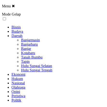
Menu
✖
Mode Gelap
Bisnis
Budaya
Daerah
Banjarmasin
Banjarbaru
Banjar
Kotabaru
Tanah Bumbu
Tapin
Hulu Sungai Selatan
Hulu Sungai Tengah
Ekonomi
Hukum
Nasional
Olahraga
Opini
Peristiwa
Politik