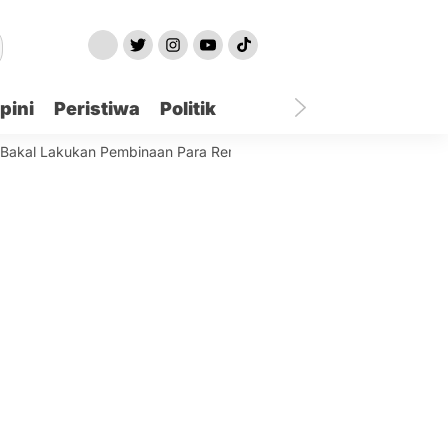
pini
Peristiwa
Politik
Lakukan Pembinaan Para Remaja Terjaring
Best World Kindai Ho