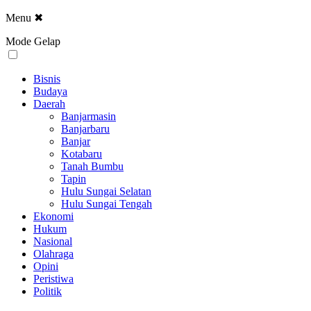
Menu
✖
Mode Gelap
Bisnis
Budaya
Daerah
Banjarmasin
Banjarbaru
Banjar
Kotabaru
Tanah Bumbu
Tapin
Hulu Sungai Selatan
Hulu Sungai Tengah
Ekonomi
Hukum
Nasional
Olahraga
Opini
Peristiwa
Politik