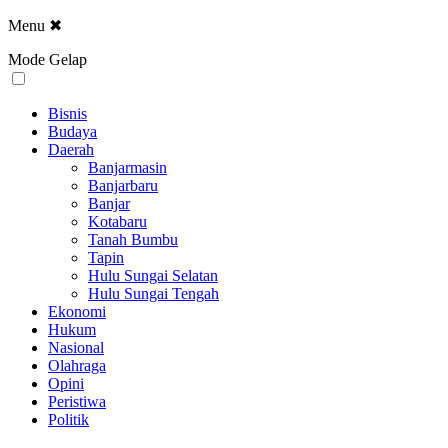
Menu
✖
Mode Gelap
Bisnis
Budaya
Daerah
Banjarmasin
Banjarbaru
Banjar
Kotabaru
Tanah Bumbu
Tapin
Hulu Sungai Selatan
Hulu Sungai Tengah
Ekonomi
Hukum
Nasional
Olahraga
Opini
Peristiwa
Politik