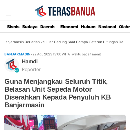
Bisnis
Budaya
Daerah
Ekonomi
Hukum
Nasional
Olah
anjarmasin Berlarian ke Luar Gedung Saat Gempa Getaran Hitungan Detik
BANJARMASIN
· 22 Agu 2023
13:00
WITA
·
waktu baca 1 menit
Hamdi
Reporter
Guna Menjangkau Seluruh Titik,
Belasan Unit Sepeda Motor
Diserahkan Kepada Penyuluh KB
Banjarmasin