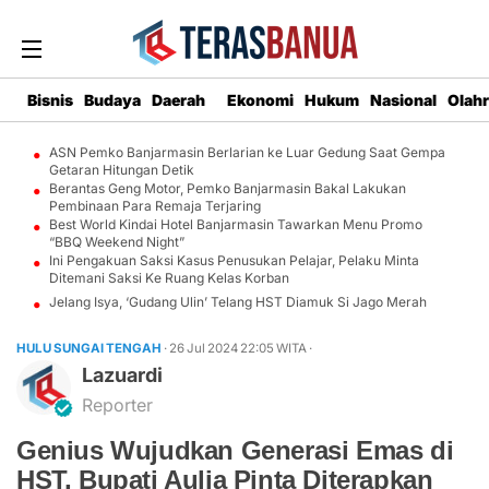
Bisnis
Budaya
Daerah
Ekonomi
Hukum
Nasional
Olah
ASN Pemko Banjarmasin Berlarian ke Luar Gedung Saat Gempa
Getaran Hitungan Detik
Berantas Geng Motor, Pemko Banjarmasin Bakal Lakukan
Pembinaan Para Remaja Terjaring
Best World Kindai Hotel Banjarmasin Tawarkan Menu Promo
“BBQ Weekend Night”
Ini Pengakuan Saksi Kasus Penusukan Pelajar, Pelaku Minta
Ditemani Saksi Ke Ruang Kelas Korban
Jelang Isya, ‘Gudang Ulin’ Telang HST Diamuk Si Jago Merah
HULU SUNGAI TENGAH
· 26 Jul 2024
22:05
WITA
·
Lazuardi
Reporter
Genius Wujudkan Generasi Emas di
HST, Bupati Aulia Pinta Diterapkan