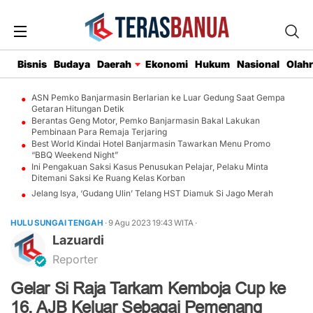
Bisnis
Budaya
Daerah
Ekonomi
Hukum
Nasional
Olah
ASN Pemko Banjarmasin Berlarian ke Luar Gedung Saat Gempa
Getaran Hitungan Detik
Berantas Geng Motor, Pemko Banjarmasin Bakal Lakukan
Pembinaan Para Remaja Terjaring
Best World Kindai Hotel Banjarmasin Tawarkan Menu Promo
“BBQ Weekend Night”
Ini Pengakuan Saksi Kasus Penusukan Pelajar, Pelaku Minta
Ditemani Saksi Ke Ruang Kelas Korban
Jelang Isya, ‘Gudang Ulin’ Telang HST Diamuk Si Jago Merah
HULU SUNGAI TENGAH
· 9 Agu 2023
19:43
WITA
·
Lazuardi
Reporter
Gelar Si Raja Tarkam Kemboja Cup ke
16, AJB Keluar Sebagai Pemenang