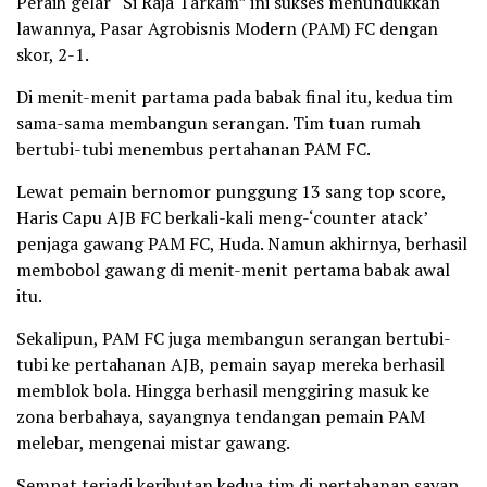
Peraih gelar “Si Raja Tarkam” ini sukses menundukkan
lawannya, Pasar Agrobisnis Modern (PAM) FC dengan
skor, 2-1.
Di menit-menit partama pada babak final itu, kedua tim
sama-sama membangun serangan. Tim tuan rumah
bertubi-tubi menembus pertahanan PAM FC.
Lewat pemain bernomor punggung 13 sang top score,
Haris Capu AJB FC berkali-kali meng-‘counter atack’
penjaga gawang PAM FC, Huda. Namun akhirnya, berhasil
membobol gawang di menit-menit pertama babak awal
itu.
Sekalipun, PAM FC juga membangun serangan bertubi-
tubi ke pertahanan AJB, pemain sayap mereka berhasil
memblok bola. Hingga berhasil menggiring masuk ke
zona berbahaya, sayangnya tendangan pemain PAM
melebar, mengenai mistar gawang.
Sempat terjadi keributan kedua tim di pertahanan sayap