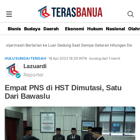
Bisnis
Budaya
Daerah
Ekonomi
Hukum
Nasional
Olah
anjarmasin Berlarian ke Luar Gedung Saat Gempa Getaran Hitungan Detik
HULU SUNGAI TENGAH
· 18 Apr 2023
18:29
WITA
·
kurang dari 1 menit
Lazuardi
Reporter
Empat PNS di HST Dimutasi, Satu
Dari Bawaslu