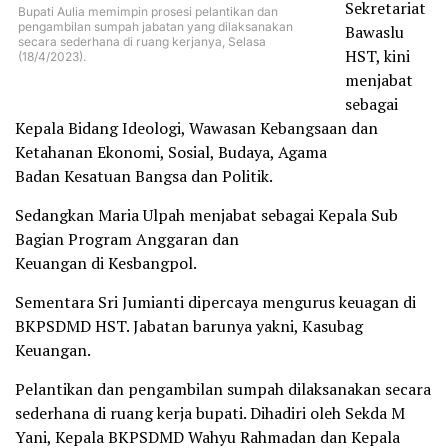
Sekretariat
Bupati Aulia memimpin prosesi pelantikan dan
pengambilan sumpah jabatan yang dilaksanakan
Bawaslu
secara sederhana di ruang kerjanya, Selasa
HST, kini
(18/4/2023).
menjabat
sebagai
Kepala Bidang Ideologi, Wawasan Kebangsaan dan
Ketahanan Ekonomi, Sosial, Budaya, Agama
Badan Kesatuan Bangsa dan Politik.
Sedangkan Maria Ulpah menjabat sebagai Kepala Sub
Bagian Program Anggaran dan
Keuangan di Kesbangpol.
Sementara Sri Jumianti dipercaya mengurus keuagan di
BKPSDMD HST. Jabatan barunya yakni, Kasubag
Keuangan.
Pelantikan dan pengambilan sumpah dilaksanakan secara
sederhana di ruang kerja bupati. Dihadiri oleh Sekda M
Yani, Kepala BKPSDMD Wahyu Rahmadan dan Kepala