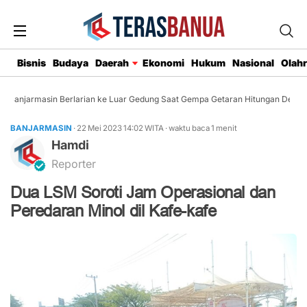
Bisnis
Budaya
Daerah
Ekonomi
Hukum
Nasional
Olah
Banjarmasin Berlarian ke Luar Gedung Saat Gempa Getaran Hitungan Detik
BANJARMASIN
· 22 Mei 2023
14:02
WITA
·
waktu baca 1 menit
Hamdi
Reporter
Dua LSM Soroti Jam Operasional dan
Peredaran Minol dil Kafe-kafe