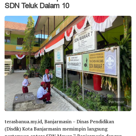
SDN Teluk Dalam 10
Perbesar
terasbanua.my.id, Banjarmasin – Dinas Pendidikan
(Disdik) Kota Banjarmasin memimpin langsung
pertemuan antara SDN Mawar 7 Banjarmasin dengan