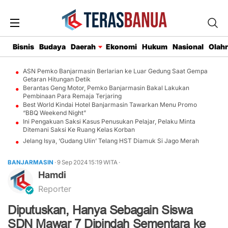
Bisnis
Budaya
Daerah
Ekonomi
Hukum
Nasional
Olah
ASN Pemko Banjarmasin Berlarian ke Luar Gedung Saat Gempa
Getaran Hitungan Detik
Berantas Geng Motor, Pemko Banjarmasin Bakal Lakukan
Pembinaan Para Remaja Terjaring
Best World Kindai Hotel Banjarmasin Tawarkan Menu Promo
“BBQ Weekend Night”
Ini Pengakuan Saksi Kasus Penusukan Pelajar, Pelaku Minta
Ditemani Saksi Ke Ruang Kelas Korban
Jelang Isya, ‘Gudang Ulin’ Telang HST Diamuk Si Jago Merah
BANJARMASIN
· 9 Sep 2024
15:19
WITA
·
Hamdi
Reporter
Diputuskan, Hanya Sebagain Siswa
SDN Mawar 7 Dipindah Sementara ke