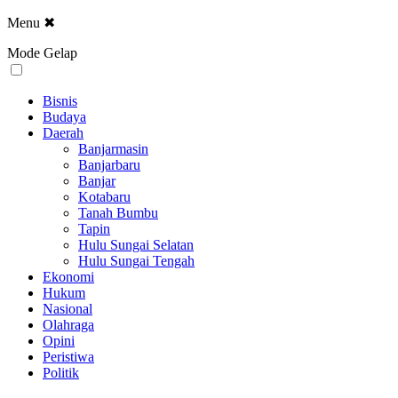
Menu
✖
Mode Gelap
Bisnis
Budaya
Daerah
Banjarmasin
Banjarbaru
Banjar
Kotabaru
Tanah Bumbu
Tapin
Hulu Sungai Selatan
Hulu Sungai Tengah
Ekonomi
Hukum
Nasional
Olahraga
Opini
Peristiwa
Politik