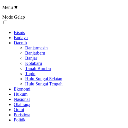
Menu
✖
Mode Gelap
Bisnis
Budaya
Daerah
Banjarmasin
Banjarbaru
Banjar
Kotabaru
Tanah Bumbu
Tapin
Hulu Sungai Selatan
Hulu Sungai Tengah
Ekonomi
Hukum
Nasional
Olahraga
Opini
Peristiwa
Politik