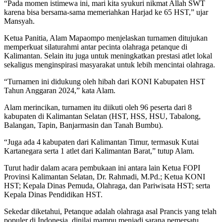
“Pada momen istimewa ini, mari kita syukuri nikmat Allah SWT
karena bisa bersama-sama memeriahkan Harjad ke 65 HST,” ujar
Mansyah.
Ketua Panitia, Alam Mapaompo menjelaskan turnamen ditujukan
memperkuat silaturahmi antar pecinta olahraga petanque di
Kalimantan. Selain itu juga untuk meningkatkan prestasi atlet lokal
sekaligus menginspirasi masyarakat untuk lebih mencintai olahraga.
“Turnamen ini didukung oleh hibah dari KONI Kabupaten HST
Tahun Anggaran 2024,” kata Alam.
Alam merincikan, turnamen itu diikuti oleh 96 peserta dari 8
kabupaten di Kalimantan Selatan (HST, HSS, HSU, Tabalong,
Balangan, Tapin, Banjarmasin dan Tanah Bumbu).
“Juga ada 4 kabupaten dari Kalimantan Timur, termasuk Kutai
Kartanegara serta 1 atlet dari Kalimantan Barat,” tutup Alam.
Turut hadir dalam acara pembukaan ini antara lain Ketua FOPI
Provinsi Kalimantan Selatan, Dr. Rahmadi, M.Pd.; Ketua KONI
HST; Kepala Dinas Pemuda, Olahraga, dan Pariwisata HST; serta
Kepala Dinas Pendidikan HST.
Sekedar diketahui, Petanque adalah olahraga asal Prancis yang telah
populer di Indonesia, dinilai mampu menjadi sarana pemersatu