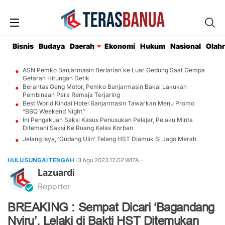
Bisnis
Budaya
Daerah
Ekonomi
Hukum
Nasional
Olah
ASN Pemko Banjarmasin Berlarian ke Luar Gedung Saat Gempa
Getaran Hitungan Detik
Berantas Geng Motor, Pemko Banjarmasin Bakal Lakukan
Pembinaan Para Remaja Terjaring
Best World Kindai Hotel Banjarmasin Tawarkan Menu Promo
“BBQ Weekend Night”
Ini Pengakuan Saksi Kasus Penusukan Pelajar, Pelaku Minta
Ditemani Saksi Ke Ruang Kelas Korban
Jelang Isya, ‘Gudang Ulin’ Telang HST Diamuk Si Jago Merah
HULU SUNGAI TENGAH
· 3 Agu 2023
12:02
WITA
·
Lazuardi
Reporter
BREAKING : Sempat Dicari ‘Bagandang
Nyiru’, Lelaki di Bakti HST Ditemukan