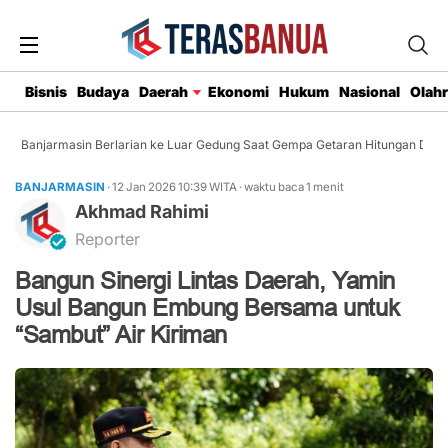
Bisnis
Budaya
Daerah
Ekonomi
Hukum
Nasional
Olah
 Banjarmasin Berlarian ke Luar Gedung Saat Gempa Getaran Hitungan Detik
BANJARMASIN
· 12 Jan 2026
10:39
WITA
·
waktu baca 1 menit
Akhmad Rahimi
Reporter
Bangun Sinergi Lintas Daerah, Yamin
Usul Bangun Embung Bersama untuk
“Sambut” Air Kiriman