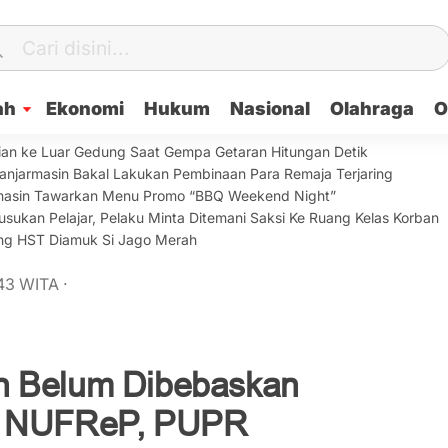
ah
Ekonomi
Hukum
Nasional
Olahraga
O
ian ke Luar Gedung Saat Gempa Getaran Hitungan Detik
anjarmasin Bakal Lakukan Pembinaan Para Remaja Terjaring
armasin Tawarkan Menu Promo “BBQ Weekend Night”
sukan Pelajar, Pelaku Minta Ditemani Saksi Ke Ruang Kelas Korban
lang HST Diamuk Si Jago Merah
43
WITA
·
h Belum Dibebaskan
m NUFReP, PUPR