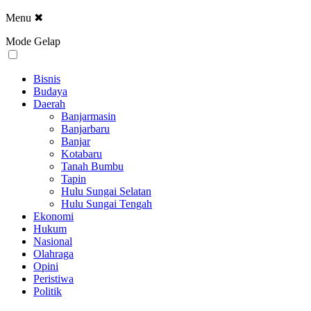
Menu
✖
Mode Gelap
Bisnis
Budaya
Daerah
Banjarmasin
Banjarbaru
Banjar
Kotabaru
Tanah Bumbu
Tapin
Hulu Sungai Selatan
Hulu Sungai Tengah
Ekonomi
Hukum
Nasional
Olahraga
Opini
Peristiwa
Politik