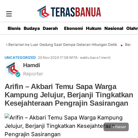
Bisnis
Budaya
Daerah
Ekonomi
Hukum
Nasional
Olah
in Berlarian ke Luar Gedung Saat Gempa Getaran Hitungan Detik
Beranta
UNCATEGORIZED
· 20 Nov 2024
17:08
WITA
·
waktu baca 1 menit
Hamdi
Reporter
Arifin – Akbari Temu Sapa Warga
Kampung Jelujur, Berjanji Tingkatkan
Kesejahteraan Pengrajin Sasirangan
Perbesar