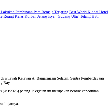
 Lakukan Pembinaan Para Remaja Terjaring
Best World Kindai Hotel
 Ke Ruang Kelas Korban
Jelang Isya, ‘Gudang Ulin’ Telang HST
 di wilayah Kelayan A, Banjarmasin Selatan. Sentra Pemberdayaan
ng Raya.
s (4/9/2025) petang. Kegiatan ini merupakan bentuk kepedulian
a,” ujarnya.