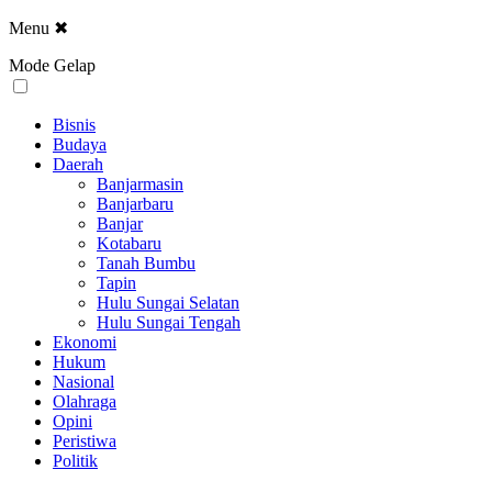
Menu
✖
Mode Gelap
Bisnis
Budaya
Daerah
Banjarmasin
Banjarbaru
Banjar
Kotabaru
Tanah Bumbu
Tapin
Hulu Sungai Selatan
Hulu Sungai Tengah
Ekonomi
Hukum
Nasional
Olahraga
Opini
Peristiwa
Politik