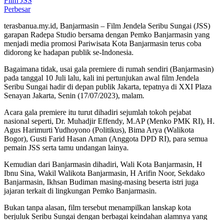
Perbesar
terasbanua.my.id, Banjarmasin – Film Jendela Seribu Sungai (JSS)
garapan Radepa Studio bersama dengan Pemko Banjarmasin yang
menjadi media promosi Pariwisata Kota Banjarmasin terus coba
didorong ke hadapan publik se-Indonesia.
Bagaimana tidak, usai gala premiere di rumah sendiri (Banjarmasin)
pada tanggal 10 Juli lalu, kali ini pertunjukan awal film Jendela
Seribu Sungai hadir di depan publik Jakarta, tepatnya di XXI Plaza
Senayan Jakarta, Senin (17/07/2023), malam.
Acara gala premiere itu turut dihadiri sejumlah tokoh pejabat
nasional seperti, Dr. Muhadjir Effendy, M.AP (Menko PMK RI), H.
Agus Harimurti Yudhoyono (Politikus), Bima Arya (Walikota
Bogor), Gusti Farid Hasan Aman (Anggota DPD RI), para semua
pemain JSS serta tamu undangan lainya.
Kemudian dari Banjarmasin dihadiri, Wali Kota Banjarmasin, H
Ibnu Sina, Wakil Walikota Banjarmasin, H Arifin Noor, Sekdako
Banjarmasin, Ikhsan Budiman masing-masing beserta istri juga
jajaran terkait di lingkungan Pemko Banjarmasin.
Bukan tanpa alasan, film tersebut menampilkan lanskap kota
berjuluk Seribu Sungai dengan berbagai keindahan alamnya yang