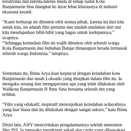
kreativitas dan talenta-talenta muda di setiap sudut Kota
Banjarmasin bisa diangkat ke layar lebar khususnya di industri
ekonomi kreatif.
“Kami berharap ini ditonton oleh semua pihak, karena ini dari kita
untuk kita, ini adalah film pertama dan mudah-mudahan dari sini
kita mendapatkan bibit-bibit yang bagus untuk kedepannya,”
ucapnya.
“Sehingga kemudian film ini wajib ditonton oleh seluruh warga
Kota Banjarmasin dan bubuhan Banjar dimanapun berada termasuk
seluruh warga Indonesia,” tutupnya.
Sementara itu, Bima Arya kian kepincut dengan keindahan kota
Banjarmasin dan tanah Loksado yang disajikan dalam film itu. Ia
mengaku senang dan mengapresiasi apa yang telah dilakukan oleh
Walikota Banjarmasin H Ibnu Sina bersama seluruh tim yang
terlibat.
“Film yang edukatif, inspiratif menonjolkan keindahan wilayahnya
yang luar biasa dan itu dilakukan dengan sangat sukses,” kata Bima
Arya.
Disisi lain, AHY menceritakan pengalamannya setelah menonton
film JSS, Ia mengaku menikmati sekali alur cerita yang dibawakan