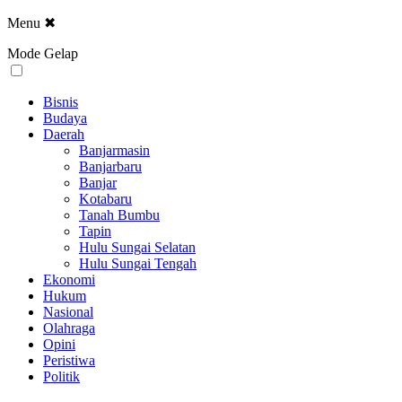
Menu
✖
Mode Gelap
Bisnis
Budaya
Daerah
Banjarmasin
Banjarbaru
Banjar
Kotabaru
Tanah Bumbu
Tapin
Hulu Sungai Selatan
Hulu Sungai Tengah
Ekonomi
Hukum
Nasional
Olahraga
Opini
Peristiwa
Politik