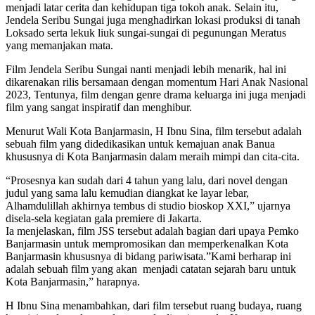
menjadi latar cerita dan kehidupan tiga tokoh anak. Selain itu,
Jendela Seribu Sungai juga menghadirkan lokasi produksi di tanah
Loksado serta lekuk liuk sungai-sungai di pegunungan Meratus
yang memanjakan mata.
Film Jendela Seribu Sungai nanti menjadi lebih menarik, hal ini
dikarenakan rilis bersamaan dengan momentum Hari Anak Nasional
2023, Tentunya, film dengan genre drama keluarga ini juga menjadi
film yang sangat inspiratif dan menghibur.
Menurut Wali Kota Banjarmasin, H Ibnu Sina, film tersebut adalah
sebuah film yang didedikasikan untuk kemajuan anak Banua
khususnya di Kota Banjarmasin dalam meraih mimpi dan cita-cita.
“Prosesnya kan sudah dari 4 tahun yang lalu, dari novel dengan
judul yang sama lalu kemudian diangkat ke layar lebar,
Alhamdulillah akhirnya tembus di studio bioskop XXI,” ujarnya
disela-sela kegiatan gala premiere di Jakarta.
Ia menjelaskan, film JSS tersebut adalah bagian dari upaya Pemko
Banjarmasin untuk mempromosikan dan memperkenalkan Kota
Banjarmasin khususnya di bidang pariwisata.”Kami berharap ini
adalah sebuah film yang akan menjadi catatan sejarah baru untuk
Kota Banjarmasin,” harapnya.
H Ibnu Sina menambahkan, dari film tersebut ruang budaya, ruang