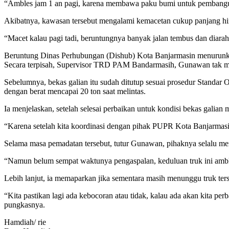
“Ambles jam 1 an pagi, karena membawa paku bumi untuk pembang
Akibatnya, kawasan tersebut mengalami kemacetan cukup panjang hing
“Macet kalau pagi tadi, beruntungnya banyak jalan tembus dan diarahk
Beruntung Dinas Perhubungan (Dishub) Kota Banjarmasin menurunka
Secara terpisah, Supervisor TRD PAM Bandarmasih, Gunawan tak mena
Sebelumnya, bekas galian itu sudah ditutup sesuai prosedur Standa
dengan berat mencapai 20 ton saat melintas.
Ia menjelaskan, setelah selesai perbaikan untuk kondisi bekas galia
“Karena setelah kita koordinasi dengan pihak PUPR Kota Banjarmasi
Selama masa pemadatan tersebut, tutur Gunawan, pihaknya selalu mema
“Namun belum sempat waktunya pengaspalan, keduluan truk ini amblas.
Lebih lanjut, ia memaparkan jika sementara masih menunggu truk ters
“Kita pastikan lagi ada kebocoran atau tidak, kalau ada akan kita per
pungkasnya.
Hamdiah/ rie