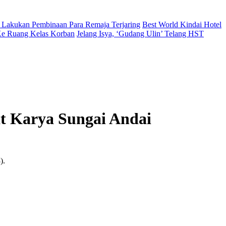
 Lakukan Pembinaan Para Remaja Terjaring
Best World Kindai Hotel
 Ke Ruang Kelas Korban
Jelang Isya, ‘Gudang Ulin’ Telang HST
t Karya Sungai Andai
).