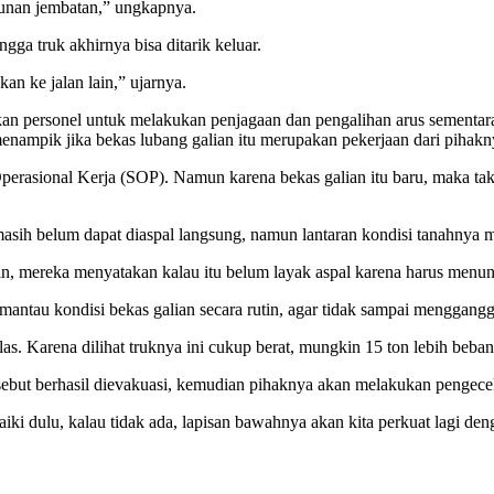
unan jembatan,” ungkapnya.
ga truk akhirnya bisa ditarik keluar.
an ke jalan lain,” ujarnya.
n personel untuk melakukan penjagaan dan pengalihan arus sementar
mpik jika bekas lubang galian itu merupakan pekerjaan dari pihakny
r Operasional Kerja (SOP). Namun karena bekas galian itu baru, maka 
n masih belum dapat diaspal langsung, namun lantaran kondisi tanahnya 
n, mereka menyatakan kalau itu belum layak aspal karena harus menu
ntau kondisi bekas galian secara rutin, agar tidak sampai mengganggu k
 Karena dilihat truknya ini cukup berat, mungkin 15 ton lebih bebann
ebut berhasil dievakuasi, kemudian pihaknya akan melakukan pengecekan
baiki dulu, kalau tidak ada, lapisan bawahnya akan kita perkuat lagi den