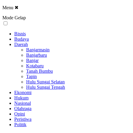
Menu
✖
Mode Gelap
Bisnis
Budaya
Daerah
Banjarmasin
Banjarbaru
Banjar
Kotabaru
Tanah Bumbu
Tapin
Hulu Sungai Selatan
Hulu Sungai Tengah
Ekonomi
Hukum
Nasional
Olahraga
Opini
Peristiwa
Politik