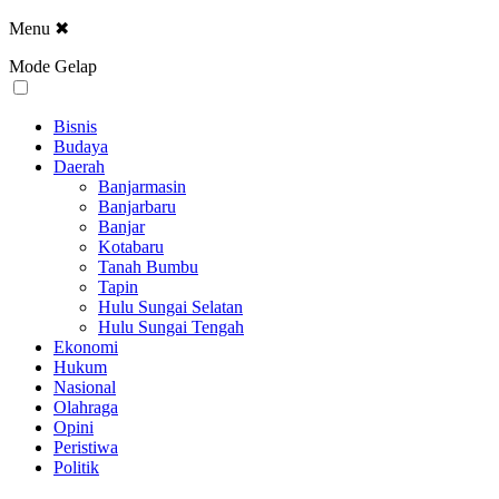
Menu
✖
Mode Gelap
Bisnis
Budaya
Daerah
Banjarmasin
Banjarbaru
Banjar
Kotabaru
Tanah Bumbu
Tapin
Hulu Sungai Selatan
Hulu Sungai Tengah
Ekonomi
Hukum
Nasional
Olahraga
Opini
Peristiwa
Politik