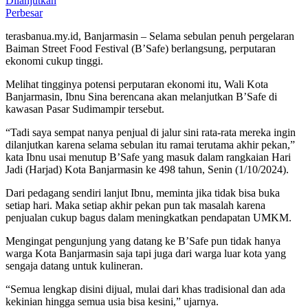
Perbesar
terasbanua.my.id, Banjarmasin – Selama sebulan penuh pergelaran
Baiman Street Food Festival (B’Safe) berlangsung, perputaran
ekonomi cukup tinggi.
Melihat tingginya potensi perputaran ekonomi itu, Wali Kota
Banjarmasin, Ibnu Sina berencana akan melanjutkan B’Safe di
kawasan Pasar Sudimampir tersebut.
“Tadi saya sempat nanya penjual di jalur sini rata-rata mereka ingin
dilanjutkan karena selama sebulan itu ramai terutama akhir pekan,”
kata Ibnu usai menutup B’Safe yang masuk dalam rangkaian Hari
Jadi (Harjad) Kota Banjarmasin ke 498 tahun, Senin (1/10/2024).
Dari pedagang sendiri lanjut Ibnu, meminta jika tidak bisa buka
setiap hari. Maka setiap akhir pekan pun tak masalah karena
penjualan cukup bagus dalam meningkatkan pendapatan UMKM.
Mengingat pengunjung yang datang ke B’Safe pun tidak hanya
warga Kota Banjarmasin saja tapi juga dari warga luar kota yang
sengaja datang untuk kulineran.
“Semua lengkap disini dijual, mulai dari khas tradisional dan ada
kekinian hingga semua usia bisa kesini,” ujarnya.