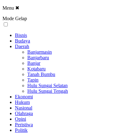
Menu
✖
Mode Gelap
Bisnis
Budaya
Daerah
Banjarmasin
Banjarbaru
Banjar
Kotabaru
Tanah Bumbu
Tapin
Hulu Sungai Selatan
Hulu Sungai Tengah
Ekonomi
Hukum
Nasional
Olahraga
Opini
Peristiwa
Politik