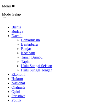
Menu
✖
Mode Gelap
Bisnis
Budaya
Daerah
Banjarmasin
Banjarbaru
Banjar
Kotabaru
Tanah Bumbu
Tapin
Hulu Sungai Selatan
Hulu Sungai Tengah
Ekonomi
Hukum
Nasional
Olahraga
Opini
Peristiwa
Politik