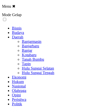
Menu
✖
Mode Gelap
Bisnis
Budaya
Daerah
Banjarmasin
Banjarbaru
Banjar
Kotabaru
Tanah Bumbu
Tapin
Hulu Sungai Selatan
Hulu Sungai Tengah
Ekonomi
Hukum
Nasional
Olahraga
Opini
Peristiwa
Politik