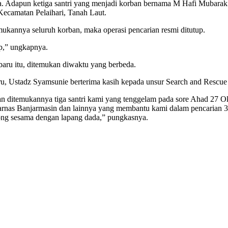
dunia. Adapun ketiga santri yang menjadi korban bernama M Hafi Mubara
Kecamatan Pelaihari, Tanah Laut.
ukannya seluruh korban, maka operasi pencarian resmi ditutup.
up,” ungkapnya.
rbaru itu, ditemukan diwaktu yang berbeda.
ru, Ustadz Syamsunie berterima kasih kepada unsur Search and Rescu
n ditemukannya tiga santri kami yang tenggelam pada sore Ahad 27 O
nas Banjarmasin dan lainnya yang membantu kami dalam pencarian 3 s
ng sesama dengan lapang dada,” pungkasnya.