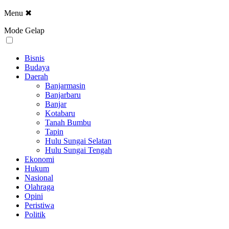
Menu
✖
Mode Gelap
Bisnis
Budaya
Daerah
Banjarmasin
Banjarbaru
Banjar
Kotabaru
Tanah Bumbu
Tapin
Hulu Sungai Selatan
Hulu Sungai Tengah
Ekonomi
Hukum
Nasional
Olahraga
Opini
Peristiwa
Politik