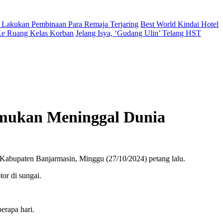
 Lakukan Pembinaan Para Remaja Terjaring
Best World Kindai Hotel
 Ke Ruang Kelas Korban
Jelang Isya, ‘Gudang Ulin’ Telang HST
emukan Meninggal Dunia
 Kabupaten Banjarmasin, Minggu (27/10/2024) petang lalu.
or di sungai.
erapa hari.