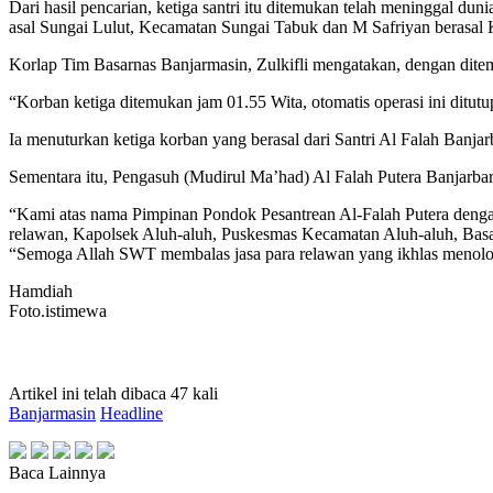
Dari hasil pencarian, ketiga santri itu ditemukan telah meninggal 
asal Sungai Lulut, Kecamatan Sungai Tabuk dan M Safriyan berasal 
Korlap Tim Basarnas Banjarmasin, Zulkifli mengatakan, dengan ditem
“Korban ketiga ditemukan jam 01.55 Wita, otomatis operasi ini ditut
Ia menuturkan ketiga korban yang berasal dari Santri Al Falah Banja
Sementara itu, Pengasuh (Mudirul Ma’had) Al Falah Putera Banjarba
“Kami atas nama Pimpinan Pondok Pesantrean Al-Falah Putera denga
relawan, Kapolsek Aluh-aluh, Puskesmas Kecamatan Aluh-aluh, Basar
“Semoga Allah SWT membalas jasa para relawan yang ikhlas menolo
Hamdiah
Foto.istimewa
Artikel ini telah dibaca 47 kali
Banjarmasin
Headline
Baca Lainnya