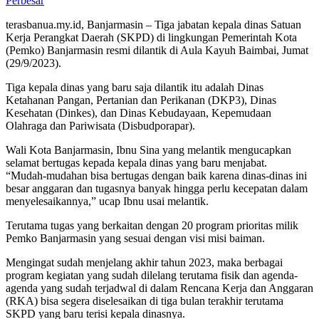
Perbesar
terasbanua.my.id, Banjarmasin – Tiga jabatan kepala dinas Satuan
Kerja Perangkat Daerah (SKPD) di lingkungan Pemerintah Kota
(Pemko) Banjarmasin resmi dilantik di Aula Kayuh Baimbai, Jumat
(29/9/2023).
Tiga kepala dinas yang baru saja dilantik itu adalah Dinas
Ketahanan Pangan, Pertanian dan Perikanan (DKP3), Dinas
Kesehatan (Dinkes), dan Dinas Kebudayaan, Kepemudaan
Olahraga dan Pariwisata (Disbudporapar).
Wali Kota Banjarmasin, Ibnu Sina yang melantik mengucapkan
selamat bertugas kepada kepala dinas yang baru menjabat.
“Mudah-mudahan bisa bertugas dengan baik karena dinas-dinas ini
besar anggaran dan tugasnya banyak hingga perlu kecepatan dalam
menyelesaikannya,” ucap Ibnu usai melantik.
Terutama tugas yang berkaitan dengan 20 program prioritas milik
Pemko Banjarmasin yang sesuai dengan visi misi baiman.
Mengingat sudah menjelang akhir tahun 2023, maka berbagai
program kegiatan yang sudah dilelang terutama fisik dan agenda-
agenda yang sudah terjadwal di dalam Rencana Kerja dan Anggaran
(RKA) bisa segera diselesaikan di tiga bulan terakhir terutama
SKPD yang baru terisi kepala dinasnya.