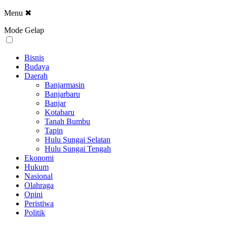
Menu
✖
Mode Gelap
Bisnis
Budaya
Daerah
Banjarmasin
Banjarbaru
Banjar
Kotabaru
Tanah Bumbu
Tapin
Hulu Sungai Selatan
Hulu Sungai Tengah
Ekonomi
Hukum
Nasional
Olahraga
Opini
Peristiwa
Politik