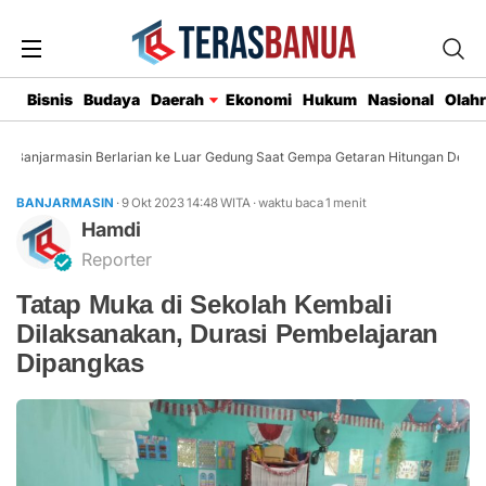
Bisnis
Budaya
Daerah
Ekonomi
Hukum
Nasional
Olah
Banjarmasin Berlarian ke Luar Gedung Saat Gempa Getaran Hitungan Detik
BANJARMASIN
· 9 Okt 2023
14:48
WITA
·
waktu baca 1 menit
Hamdi
Reporter
Tatap Muka di Sekolah Kembali
Dilaksanakan, Durasi Pembelajaran
Dipangkas